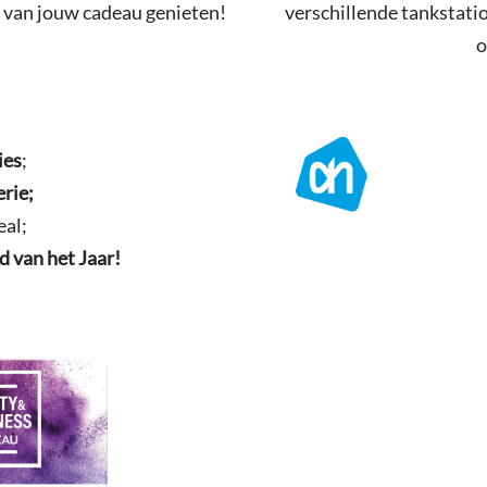
 van jouw cadeau genieten!
verschillende tankstatio
o
ies
;
rie;
eal;
d van het Jaar!