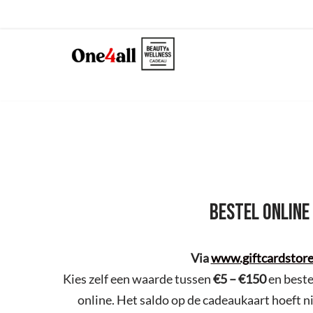
Skip
to
content
BESTEL ONLINE
Via
www.giftcardstore
Kies zelf een waarde tussen
€5 – €150
en beste
online. Het saldo op de cadeaukaart hoeft n