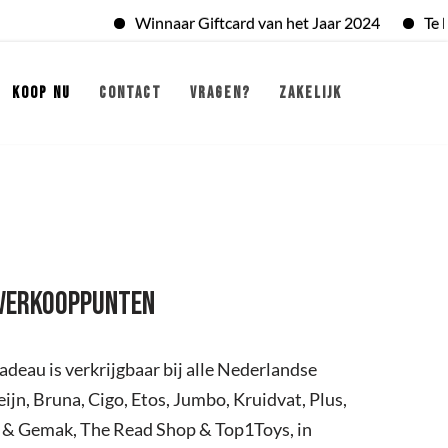
Winnaar Giftcard van het Jaar 2024
Te best
KOOP NU
CONTACT
VRAGEN?
ZAKELIJK
VERKOOPPUNTEN
deau is verkrijgbaar bij alle Nederlandse
ijn, Bruna, Cigo, Etos, Jumbo, Kruidvat, Plus,
k & Gemak, The Read Shop & Top1Toys, in