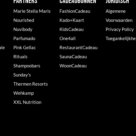
PARTNERS
CADEAUBONNEN
JURIDISCH
Marie Stella Maris
FashionCadeau
Algemene
Nourished
Kado+Kaart
Voorwaarden
Nuvibody
KidsCadeau
Privacy Policy
Parfumado
One4all
Toegankelijkhe
ale
Pink Gellac
RestaurantCadeau
Rituals
SaunaCadeau
Shampoobars
WoonCadeau
Sunday’s
Thermen Resorts
Wehkamp
XXL Nutrition