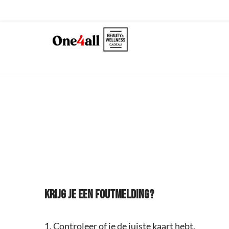
Skip
to
content
KRIJG JE EEN FOUTMELDING?
1. Controleer of je de juiste kaart hebt.