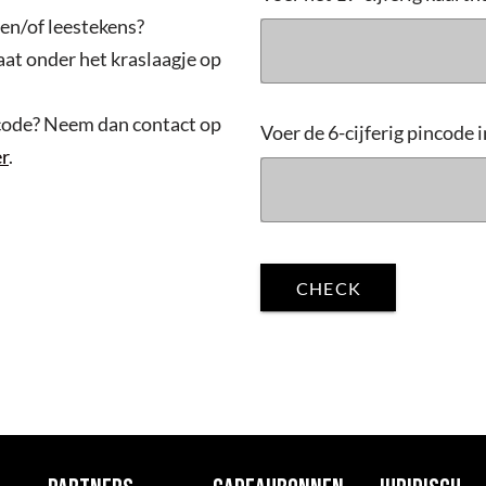
s en/of leestekens?
taat onder het kraslaagje op
code? Neem dan contact op
r
.