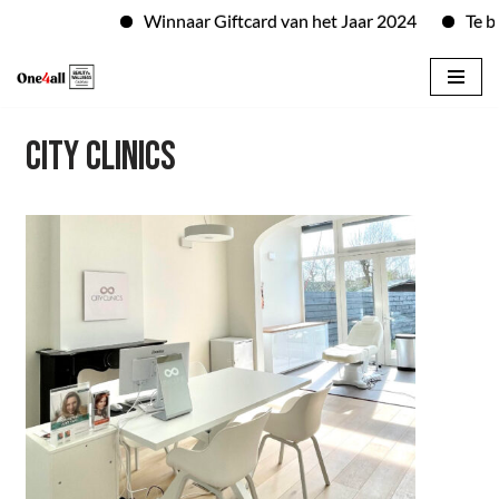
Winnaar Giftcard van het Jaar 2024
Te bes
Skip
to
CITY CLINICS
content