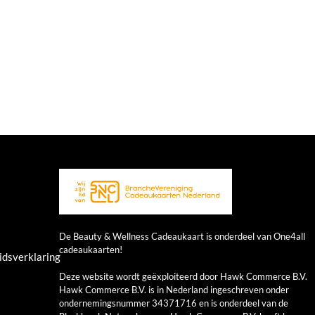
De Beauty & Wellness Cadeaukaart is onderdeel van One4all
cadeaukaarten!
idsverklaring
Deze website wordt geëxploiteerd door Hawk Commerce B.V.
Hawk Commerce B.V. is in Nederland ingeschreven onder
ondernemingsnummer 34371716 en is onderdeel van de