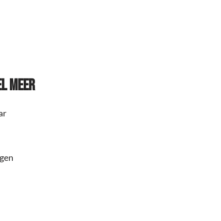
EL MEER
ar
ngen