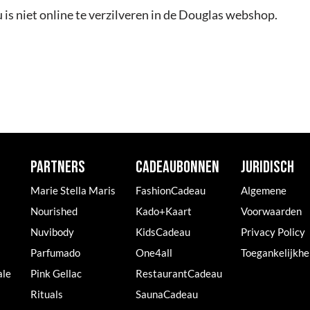
s niet online te verzilveren in de Douglas webshop.
PARTNERS
CADEAUBONNEN
JURIDISCH
Marie Stella Maris
FashionCadeau
Algemene
Nourished
Kado+Kaart
Voorwaarden
Nuvibody
KidsCadeau
Privacy Policy
Parfumado
One4all
Toegankelijkhe
ale
Pink Gellac
RestaurantCadeau
Rituals
SaunaCadeau