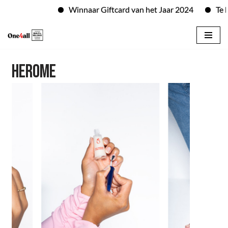
Winnaar Giftcard van het Jaar 2024
Te b
Skip
to
HEROME
content